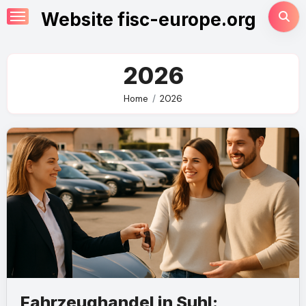
Skip
Website fisc-europe.org
to
content
2026
Home
2026
Fahrzeughandel in Suhl: